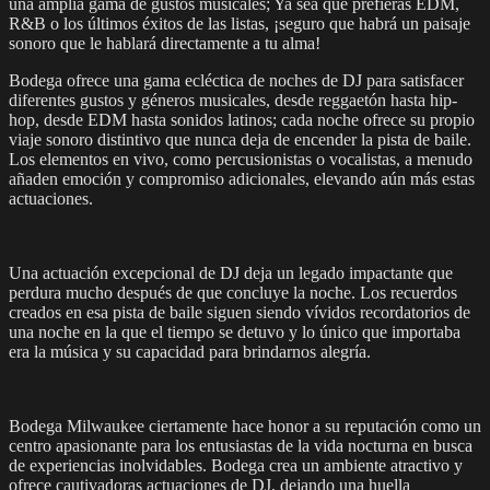
una amplia gama de gustos musicales; Ya sea que prefieras EDM,
R&B o los últimos éxitos de las listas, ¡seguro que habrá un paisaje
sonoro que le hablará directamente a tu alma!
Bodega ofrece una gama ecléctica de noches de DJ para satisfacer
diferentes gustos y géneros musicales, desde reggaetón hasta hip-
hop, desde EDM hasta sonidos latinos; cada noche ofrece su propio
viaje sonoro distintivo que nunca deja de encender la pista de baile.
Los elementos en vivo, como percusionistas o vocalistas, a menudo
añaden emoción y compromiso adicionales, elevando aún más estas
actuaciones.
Una actuación excepcional de DJ deja un legado impactante que
perdura mucho después de que concluye la noche. Los recuerdos
creados en esa pista de baile siguen siendo vívidos recordatorios de
una noche en la que el tiempo se detuvo y lo único que importaba
era la música y su capacidad para brindarnos alegría.
Bodega Milwaukee ciertamente hace honor a su reputación como un
centro apasionante para los entusiastas de la vida nocturna en busca
de experiencias inolvidables. Bodega crea un ambiente atractivo y
ofrece cautivadoras actuaciones de DJ, dejando una huella