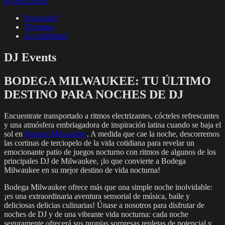
SUBSCRIBE
Privacidad
Términos
Accesibilidad
DJ Events
BODEGA MILWAUKEE: TU ÚLTIMO
DESTINO PARA NOCHES DE DJ
Encuentrate transportado a ritmos electrizantes, cócteles refrescantes
y una atmósfera embriagadora de inspiración latina cuando se baja el
sol en
Bodega Milwaukee
. A medida que cae la noche, descorremos
las cortinas de terciopelo de la vida cotidiana para revelar un
emocionante patio de juegos nocturno con ritmos de algunos de los
principales DJ de Milwaukee, ¡lo que convierte a Bodega
Milwaukee en su mejor destino de vida nocturna!
Bodega Milwaukee ofrece más que una simple noche inolvidable:
¡es una extraordinaria aventura sensorial de música, baile y
deliciosas delicias culinarias! Únase a nosotros para disfrutar de
noches de DJ y de una vibrante vida nocturna: cada noche
seguramente ofrecerá sus propias sorpresas repletas de potencial y